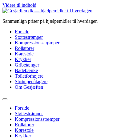
Videre til indhold
Sammenlign priser på hjælpemidler til hverdagen
Forside
Støttestrømper
Kompressionsstrømper
Rollatorer
Kørestole
Krykker
Gribetænger
Badebænke
Toiletforhøjere
Strømpepåtagere
Om Gesjæften
Forside
Støttestrømper
Kompressionsstrømper
Rollatorer
Kørestole
Krykker