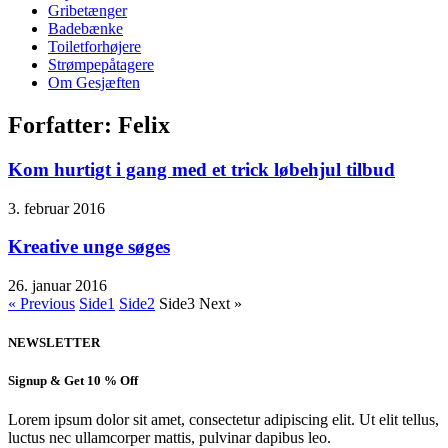
Gribetænger
Badebænke
Toiletforhøjere
Strømpepåtagere
Om Gesjæften
Forfatter:
Felix
Kom hurtigt i gang med et trick løbehjul tilbud
3. februar 2016
Kreative unge søges
26. januar 2016
« Previous
Side
1
Side
2
Side
3
Next »
NEWSLETTER
Signup & Get 10 % Off
Lorem ipsum dolor sit amet, consectetur adipiscing elit. Ut elit tellus,
luctus nec ullamcorper mattis, pulvinar dapibus leo.