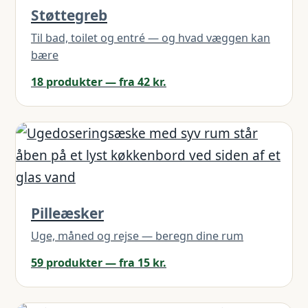
Støttegreb
Til bad, toilet og entré — og hvad væggen kan
bære
18 produkter — fra 42 kr.
Pilleæsker
Uge, måned og rejse — beregn dine rum
59 produkter — fra 15 kr.