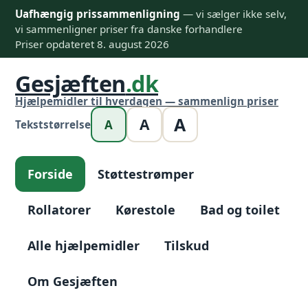
Uafhængig prissammenligning
— vi sælger ikke selv,
vi sammenligner priser fra danske forhandlere
Priser opdateret 8. august 2026
Gesjæften
.dk
Hjælpemidler til hverdagen — sammenlign priser
A
A
A
Tekststørrelse
Forside
Støttestrømper
Rollatorer
Kørestole
Bad og toilet
Alle hjælpemidler
Tilskud
Om Gesjæften