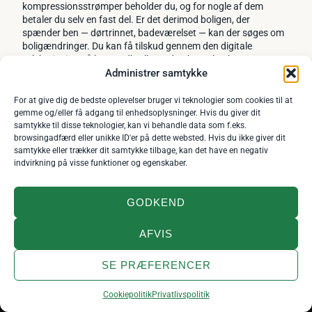
kompressionsstrømper beholder du, og for nogle af dem
betaler du selv en fast del. Er det derimod boligen, der
spænder ben — dørtrinnet, badeværelset — kan der søges om
boligændringer. Du kan få tilskud gennem den digitale
selvbetjening på borger.dk, eller ved at kontakte kommunen
Administrer samtykke
direkte; ansøgningen er gratis, og hjælpen afhænger hverken
af din indkomst eller din formue.
Se hele guiden til tilskud og
bevilling
, hvor vi gennemgår reglerne, beløbene og hvordan du
For at give dig de bedste oplevelser bruger vi teknologier som cookies til at
klager over et afslag.
gemme og/eller få adgang til enhedsoplysninger. Hvis du giver dit
samtykke til disse teknologier, kan vi behandle data som f.eks.
browsingadfærd eller unikke ID'er på dette websted. Hvis du ikke giver dit
samtykke eller trækker dit samtykke tilbage, kan det have en negativ
Sådan arbejder vi
indvirkning på visse funktioner og egenskaber.
Priserne på siderne hentes automatisk fra forhandlernes egne
GODKEND
produktdata og opdateres dagligt. Vi fremhæver den billigste
pris inden for hvert behov, ikke den, der giver os mest i
provision. Fragt indgår ikke i sammenligningen, fordi den
AFVIS
varierer med ordrens størrelse, men vi nævner den, hvor den
flytter totalprisen mærkbart.
SE PRÆFERENCER
NYT DANSK BAND
Vi tester ikke produkterne på et laboratorium, og vi lader ikke
×
Fejlstrøm – »Ikke i nat«
Afspil
som om. Det, vi kan, er at gøre markedet gennemsigtigt: hvilke
Cookiepolitik
Privatlivspolitik
Vi er helt nye og helt ukendte. Giv den ét gennemlyt?
typer findes der, hvad adskiller dem, hvad koster de hos hvem,