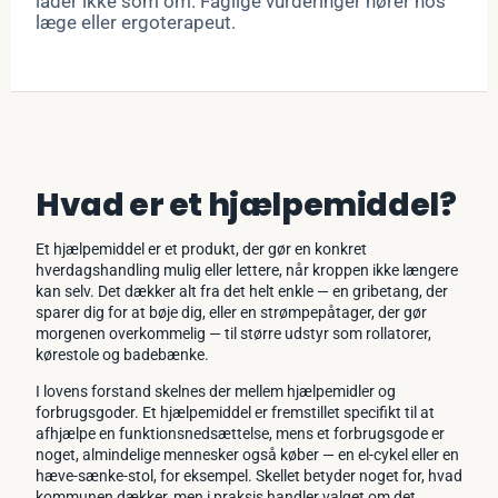
lader ikke som om. Faglige vurderinger hører hos
læge eller ergoterapeut.
Hvad er et hjælpemiddel?
Et hjælpemiddel er et produkt, der gør en konkret
hverdagshandling mulig eller lettere, når kroppen ikke længere
kan selv. Det dækker alt fra det helt enkle — en gribetang, der
sparer dig for at bøje dig, eller en strømpepåtager, der gør
morgenen overkommelig — til større udstyr som rollatorer,
kørestole og badebænke.
I lovens forstand skelnes der mellem hjælpemidler og
forbrugsgoder. Et hjælpemiddel er fremstillet specifikt til at
afhjælpe en funktionsnedsættelse, mens et forbrugsgode er
noget, almindelige mennesker også køber — en el-cykel eller en
hæve-sænke-stol, for eksempel. Skellet betyder noget for, hvad
kommunen dækker, men i praksis handler valget om det