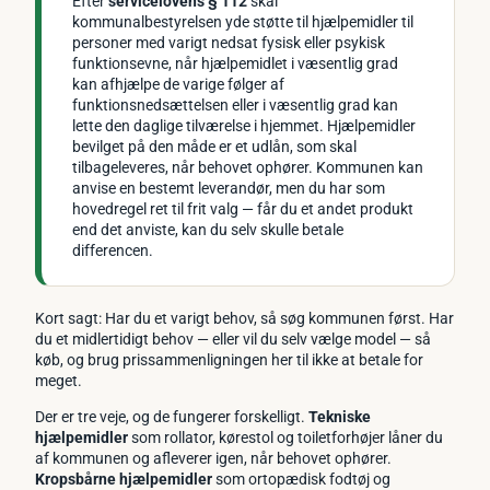
Efter
servicelovens § 112
skal
kommunalbestyrelsen yde støtte til hjælpemidler til
personer med varigt nedsat fysisk eller psykisk
funktionsevne, når hjælpemidlet i væsentlig grad
kan afhjælpe de varige følger af
funktionsnedsættelsen eller i væsentlig grad kan
lette den daglige tilværelse i hjemmet. Hjælpemidler
bevilget på den måde er et udlån, som skal
tilbageleveres, når behovet ophører. Kommunen kan
anvise en bestemt leverandør, men du har som
hovedregel ret til frit valg — får du et andet produkt
end det anviste, kan du selv skulle betale
differencen.
Kort sagt: Har du et varigt behov, så søg kommunen først. Har
du et midlertidigt behov — eller vil du selv vælge model — så
køb, og brug prissammenligningen her til ikke at betale for
meget.
Der er tre veje, og de fungerer forskelligt.
Tekniske
hjælpemidler
som rollator, kørestol og toiletforhøjer låner du
af kommunen og afleverer igen, når behovet ophører.
Kropsbårne hjælpemidler
som ortopædisk fodtøj og