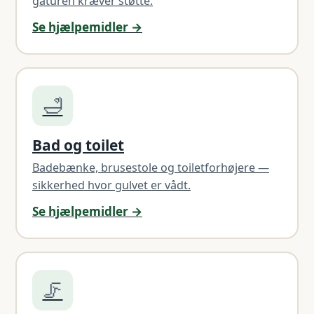
gåturen kræver støtte.
Se hjælpemidler →
🛁
Bad og toilet
Badebænke, brusestole og toiletforhøjere —
sikkerhed hvor gulvet er vådt.
Se hjælpemidler →
🦵