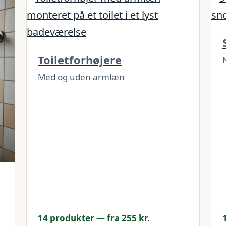
Toiletforhøjere
Med og uden armlæn
14 produkter — fra 255 kr.