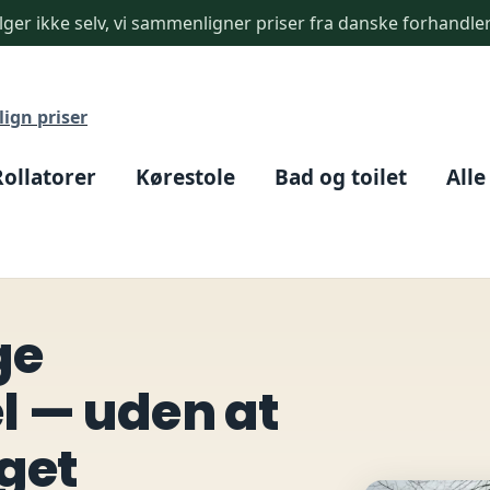
ger ikke selv, vi sammenligner priser fra danske forhandle
ign priser
Rollatorer
Kørestole
Bad og toilet
Alle
ge
 — uden at
get