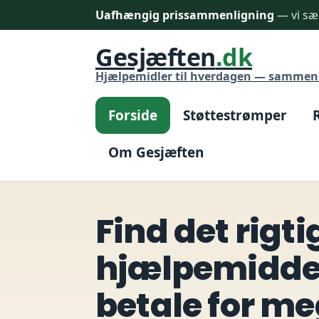
Uafhængig prissammenligning
— vi sæl
Gesjæften
.dk
Hjælpemidler til hverdagen — sammenl
Forside
Støttestrømper
Om Gesjæften
Find det rigti
hjælpemiddel
betale for me