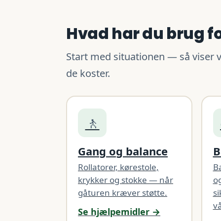
Hvad har du brug for
Start med situationen — så viser v
de koster.
🚶
Gang og balance
B
Rollatorer, kørestole,
B
krykker og stokke — når
og
gåturen kræver støtte.
si
vå
Se hjælpemidler →