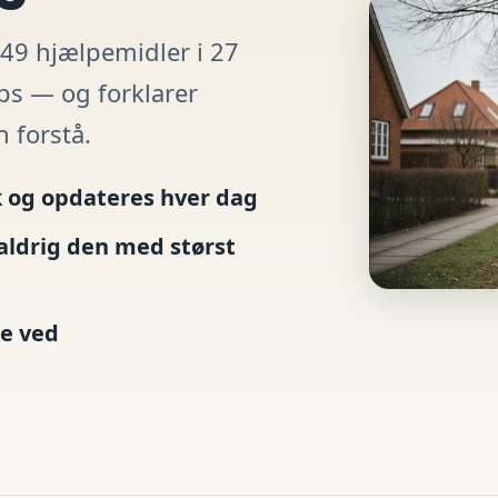
49 hjælpemidler i 27
ps — og forklarer
n forstå.
 og opdateres hver dag
aldrig den med størst
ke ved