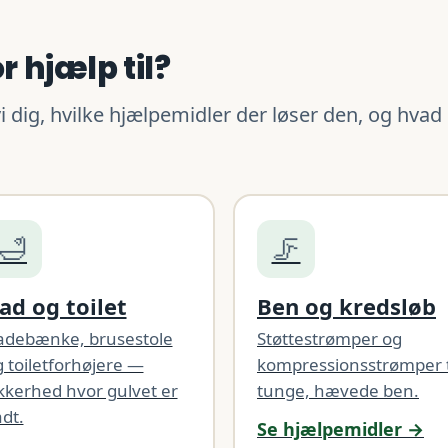
 hjælp til?
i dig, hvilke hjælpemidler der løser den, og hvad
🛁
🦵
ad og toilet
Ben og kredsløb
adebænke, brusestole
Støttestrømper og
 toiletforhøjere —
kompressionsstrømper t
kkerhed hvor gulvet er
tunge, hævede ben.
dt.
Se hjælpemidler →