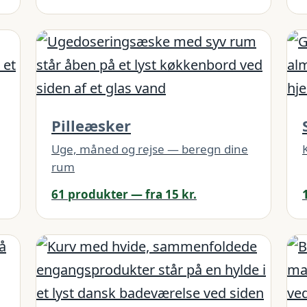
Pilleæsker
Uge, måned og rejse — beregn dine
rum
61 produkter — fra 15 kr.