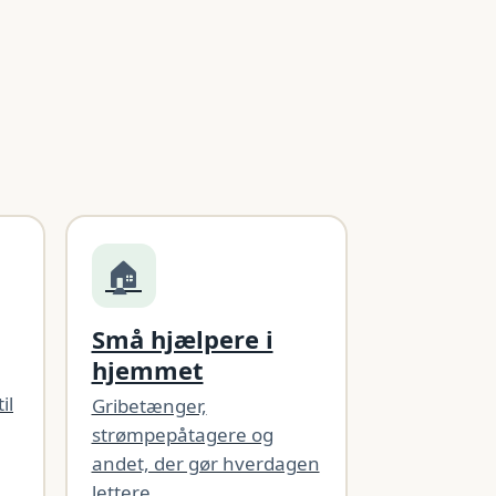
🏠
Små hjælpere i
hjemmet
il
Gribetænger,
strømpepåtagere og
andet, der gør hverdagen
lettere.