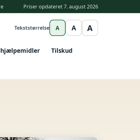
re
Priser opdateret 7. august 2026
A
A
Tekststørrelse
A
 hjælpemidler
Tilskud