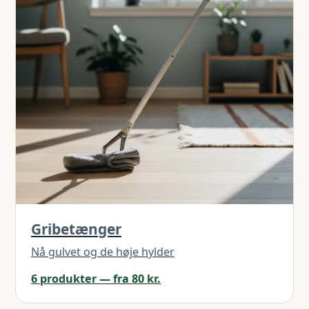
Gribetænger
Nå gulvet og de høje hylder
6 produkter — fra 80 kr.