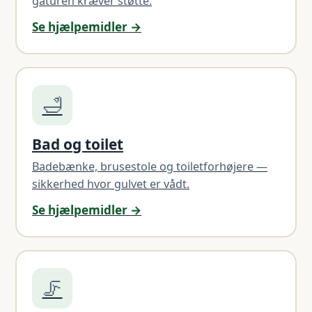
gåturen kræver støtte.
Se hjælpemidler →
🛁
Bad og toilet
Badebænke, brusestole og toiletforhøjere —
sikkerhed hvor gulvet er vådt.
Se hjælpemidler →
🦵