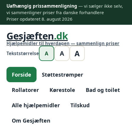
Uafhængig prissammenligning
— vi sælger ikke selv,
vi sammenligner priser fra danske forhandlere
Priser opdateret 8. august 2026
Gesjæften
.dk
Hjælpemidler til hverdagen — sammenlign priser
A
A
A
Tekststørrelse
Forside
Støttestrømper
Rollatorer
Kørestole
Bad og toilet
Alle hjælpemidler
Tilskud
Om Gesjæften