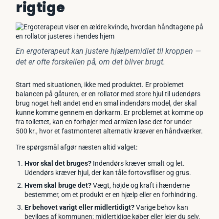
rigtige
En ergoterapeut kan justere hjælpemidlet til kroppen —
det er ofte forskellen på, om det bliver brugt.
Start med situationen, ikke med produktet. Er problemet
balancen på gåturen, er en rollator med store hjul til udendørs
brug noget helt andet end en smal indendørs model, der skal
kunne komme gennem en dørkarm. Er problemet at komme op
fra toilettet, kan en forhøjer med armlæn løse det for under
500 kr., hvor et fastmonteret alternativ kræver en håndværker.
Tre spørgsmål afgør næsten altid valget:
Hvor skal det bruges?
Indendørs kræver smalt og let.
Udendørs kræver hjul, der kan tåle fortovsfliser og grus.
Hvem skal bruge det?
Vægt, højde og kraft i hænderne
bestemmer, om et produkt er en hjælp eller en forhindring.
Er behovet varigt eller midlertidigt?
Varige behov kan
bevilges af kommunen; midlertidige køber eller lejer du selv.