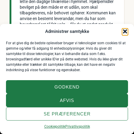
lette den daglige tilværelse i hjemmet. Hjælpemidler
bevilget på den måde er et udlån, som skal
tilbageleveres, når behovet ophører. Kommunen kan
anvise en bestemt leverandør, men du har som
hovedregel ret til frit valg — får du et andet produkt
end det anviste, kan du selv skulle betale
Administrer samtykke
differencen.
For at give dig de bedste oplevelser bruger vi teknologier som cookies til at
gemme og/eller få adgang til enhedsoplysninger. Hvis du giver dit
Kort sagt: Har du et varigt behov, så søg kommunen først. Har
samtykke til disse teknologier, kan vi behandle data som f.eks.
browsingadfærd eller unikke ID'er på dette websted. Hvis du ikke giver dit
du et midlertidigt behov — eller vil du selv vælge model — så
samtykke eller trækker dit samtykke tilbage, kan det have en negativ
køb, og brug prissammenligningen her til ikke at betale for
indvirkning på visse funktioner og egenskaber.
meget.
Der er tre veje, og de fungerer forskelligt.
Tekniske
GODKEND
hjælpemidler
som rollator, kørestol og toiletforhøjer låner du
af kommunen og afleverer igen, når behovet ophører.
Kropsbårne hjælpemidler
som ortopædisk fodtøj og
AFVIS
kompressionsstrømper beholder du, og for nogle af dem
betaler du selv en fast del. Er det derimod boligen, der
SE PRÆFERENCER
spænder ben — dørtrinnet, badeværelset — kan der søges om
NYT DANSK BAND
boligændringer. Du kan få tilskud gennem den digitale
×
Fejlstrøm – »Ikke i nat«
Afspil
selvbetjening på borger.dk, eller ved at kontakte kommunen
Cookiepolitik
Privatlivspolitik
Vi er helt nye og helt ukendte. Giv den ét gennemlyt?
direkte; ansøgningen er gratis, og hjælpen afhænger hverken