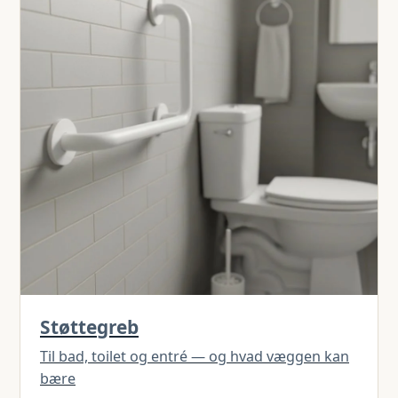
Støttegreb
Til bad, toilet og entré — og hvad væggen kan
bære