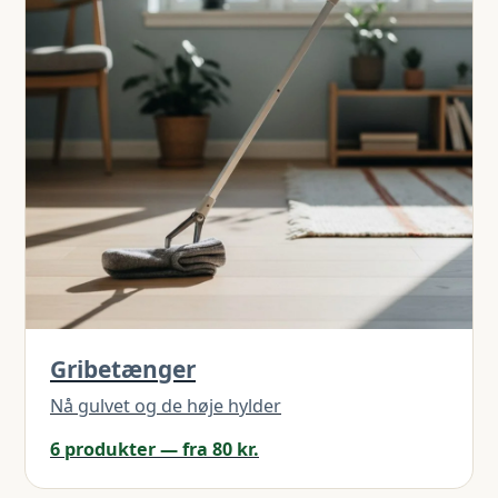
Gribetænger
Nå gulvet og de høje hylder
6 produkter — fra 80 kr.