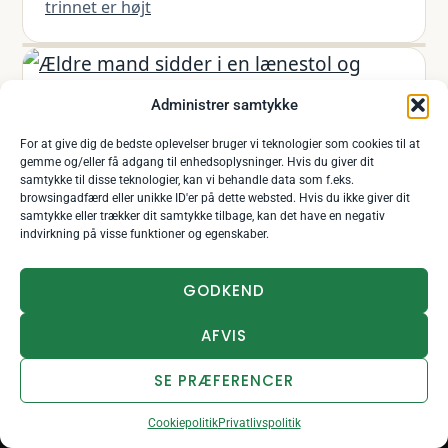
trinnet er højt
Administrer samtykke
For at give dig de bedste oplevelser bruger vi teknologier som cookies til at
gemme og/eller få adgang til enhedsoplysninger. Hvis du giver dit
Pedaltrænere
samtykke til disse teknologier, kan vi behandle data som f.eks.
browsingadfærd eller unikke ID'er på dette websted. Hvis du ikke giver dit
Motion fra lænestolen — og hvad
samtykke eller trækker dit samtykke tilbage, kan det have en negativ
indvirkning på visse funktioner og egenskaber.
hjælpemotoren egentlig gør
8 produkter — fra 395 kr.
GODKEND
AFVIS
SE PRÆFERENCER
×
Bækkenbundstrænere
NYT NUMMER
Hør den på Spotify
Cookiepolitik
Privatlivspolitik
Fejlstrøm – »Ikke i nat«
Knib virker uden udstyr — men kun hvis du