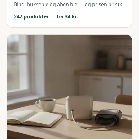
Bind, bukseble og åben ble — og prisen pr. stk.
247 produkter — fra 34 kr.