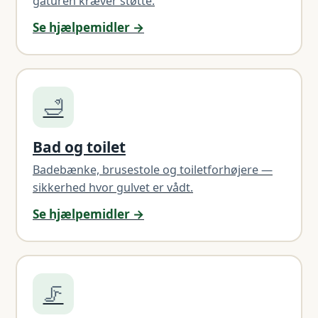
gåturen kræver støtte.
Se hjælpemidler →
🛁
Bad og toilet
Badebænke, brusestole og toiletforhøjere —
sikkerhed hvor gulvet er vådt.
Se hjælpemidler →
🦵