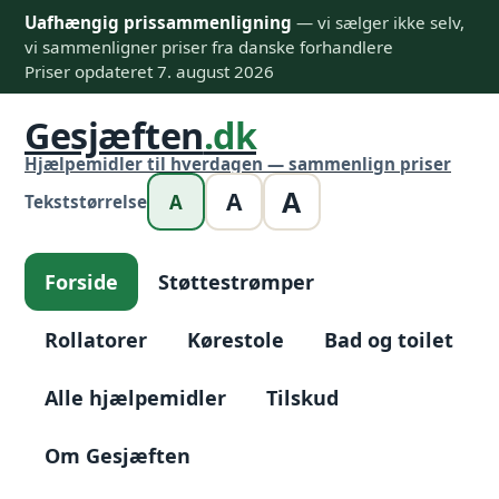
Uafhængig prissammenligning
— vi sælger ikke selv,
vi sammenligner priser fra danske forhandlere
Priser opdateret 7. august 2026
Gesjæften
.dk
Hjælpemidler til hverdagen — sammenlign priser
A
A
A
Tekststørrelse
Forside
Støttestrømper
Rollatorer
Kørestole
Bad og toilet
Alle hjælpemidler
Tilskud
Om Gesjæften