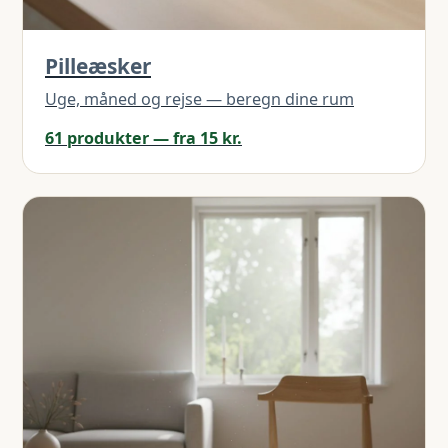
Pilleæsker
Uge, måned og rejse — beregn dine rum
61 produkter — fra 15 kr.