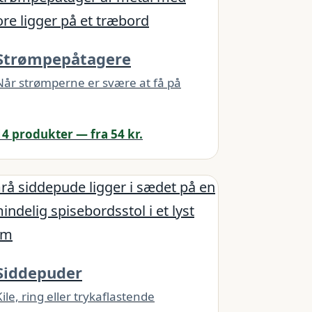
Strømpepåtagere
Når strømperne er svære at få på
14 produkter — fra 54 kr.
Siddepuder
Kile, ring eller trykaflastende