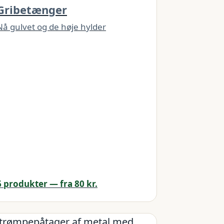
Gribetænger
Nå gulvet og de høje hylder
6 produkter — fra 80 kr.