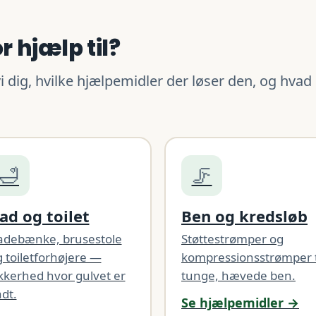
 hjælp til?
i dig, hvilke hjælpemidler der løser den, og hvad
🛁
🦵
ad og toilet
Ben og kredsløb
adebænke, brusestole
Støttestrømper og
 toiletforhøjere —
kompressionsstrømper t
kkerhed hvor gulvet er
tunge, hævede ben.
dt.
Se hjælpemidler →