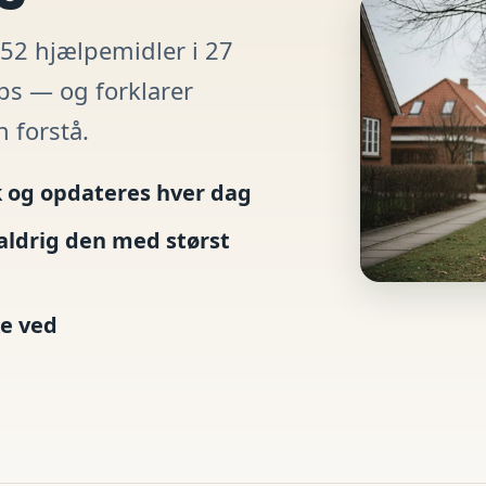
52 hjælpemidler i 27
ps — og forklarer
n forstå.
 og opdateres hver dag
aldrig den med størst
ke ved