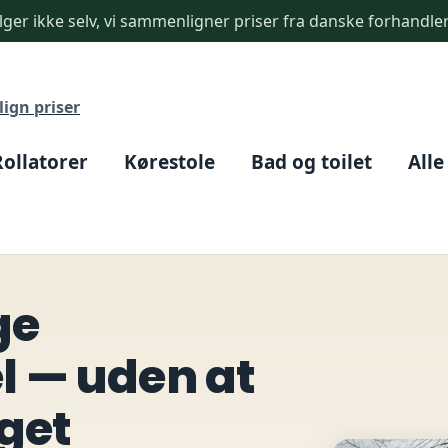
ger ikke selv, vi sammenligner priser fra danske forhandle
ign priser
Rollatorer
Kørestole
Bad og toilet
Alle
ge
 — uden at
get