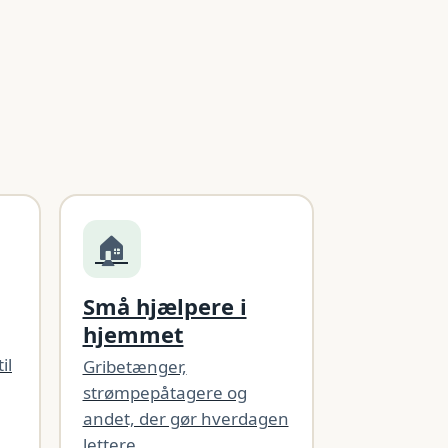
🏠
Små hjælpere i
hjemmet
il
Gribetænger,
strømpepåtagere og
andet, der gør hverdagen
lettere.