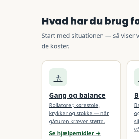
Hvad har du brug for
Start med situationen — så viser v
de koster.
🚶
Gang og balance
B
Rollatorer, kørestole,
B
krykker og stokke — når
og
gåturen kræver støtte.
si
vå
Se hjælpemidler →