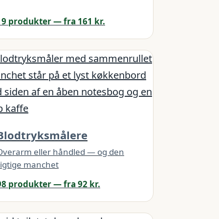
19 produkter — fra 161 kr.
Blodtryksmålere
Overarm eller håndled — og den
rigtige manchet
98 produkter — fra 92 kr.