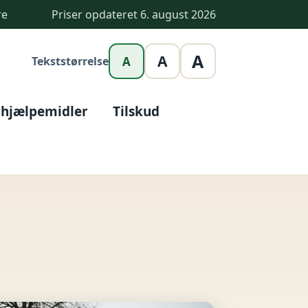
re
Priser opdateret 6. august 2026
A
A
Tekststørrelse
A
 hjælpemidler
Tilskud