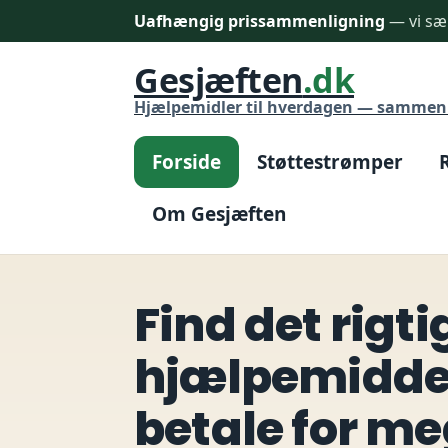
Uafhængig prissammenligning
— vi sæl
Gesjæften
.dk
Hjælpemidler til hverdagen — sammenl
Forside
Støttestrømper
Om Gesjæften
Find det rigti
hjælpemiddel
betale for me