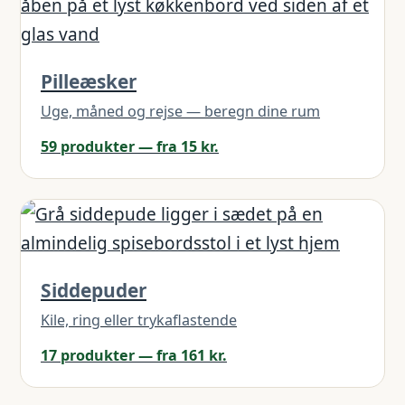
Pilleæsker
Uge, måned og rejse — beregn dine rum
59 produkter — fra 15 kr.
Siddepuder
Kile, ring eller trykaflastende
17 produkter — fra 161 kr.