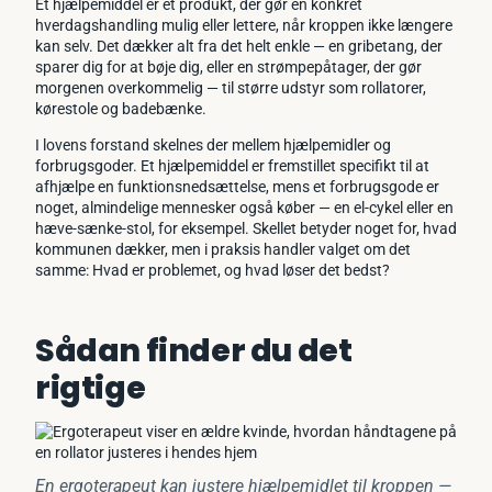
Et hjælpemiddel er et produkt, der gør en konkret
hverdagshandling mulig eller lettere, når kroppen ikke længere
kan selv. Det dækker alt fra det helt enkle — en gribetang, der
sparer dig for at bøje dig, eller en strømpepåtager, der gør
morgenen overkommelig — til større udstyr som rollatorer,
kørestole og badebænke.
I lovens forstand skelnes der mellem hjælpemidler og
forbrugsgoder. Et hjælpemiddel er fremstillet specifikt til at
afhjælpe en funktionsnedsættelse, mens et forbrugsgode er
noget, almindelige mennesker også køber — en el-cykel eller en
hæve-sænke-stol, for eksempel. Skellet betyder noget for, hvad
kommunen dækker, men i praksis handler valget om det
samme: Hvad er problemet, og hvad løser det bedst?
Sådan finder du det
rigtige
En ergoterapeut kan justere hjælpemidlet til kroppen —