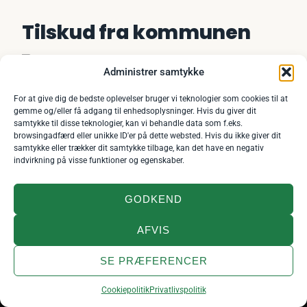
Tilskud fra kommunen
Administrer samtykke
Ved varige behov er en ansøgning til kommunen ofte
For at give dig de bedste oplevelser bruger vi teknologier som cookies til at
den billigste vej — søg, før du selv lægger ud.
gemme og/eller få adgang til enhedsoplysninger. Hvis du giver dit
samtykke til disse teknologier, kan vi behandle data som f.eks.
browsingadfærd eller unikke ID'er på dette websted. Hvis du ikke giver dit
samtykke eller trækker dit samtykke tilbage, kan det have en negativ
Efter
servicelovens § 112
skal
indvirkning på visse funktioner og egenskaber.
kommunalbestyrelsen yde støtte til hjælpemidler til
personer med varigt nedsat fysisk eller psykisk
funktionsevne, når hjælpemidlet i væsentlig grad
GODKEND
kan afhjælpe de varige følger af
funktionsnedsættelsen eller i væsentlig grad kan
AFVIS
lette den daglige tilværelse i hjemmet. Hjælpemidler
bevilget på den måde er et udlån, som skal
SE PRÆFERENCER
tilbageleveres, når behovet ophører. Kommunen kan
NYT DANSK BAND
anvise en bestemt leverandør, men du har som
×
Fejlstrøm – »Ikke i nat«
Afspil
hovedregel ret til frit valg — får du et andet produkt
Cookiepolitik
Privatlivspolitik
Vi er helt nye og helt ukendte. Giv den ét gennemlyt?
end det anviste, kan du selv skulle betale