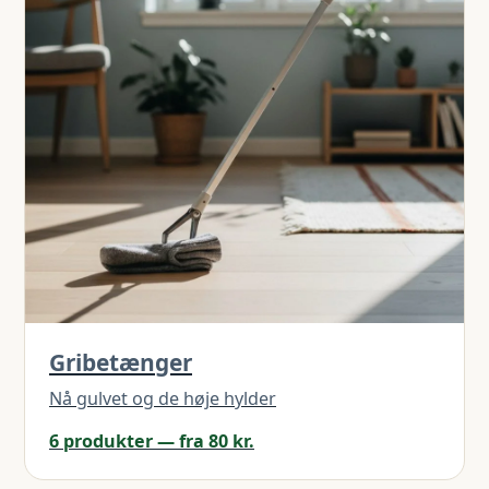
Gribetænger
Nå gulvet og de høje hylder
6 produkter — fra 80 kr.