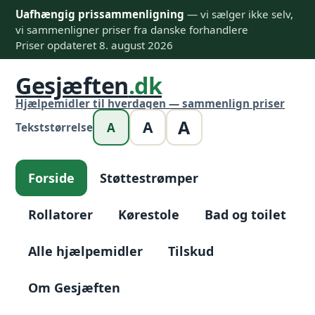
Uafhængig prissammenligning
— vi sælger ikke selv,
vi sammenligner priser fra danske forhandlere
Priser opdateret 8. august 2026
Gesjæften
.dk
Hjælpemidler til hverdagen — sammenlign priser
A
A
A
Tekststørrelse
Forside
Støttestrømper
Rollatorer
Kørestole
Bad og toilet
Alle hjælpemidler
Tilskud
Om Gesjæften