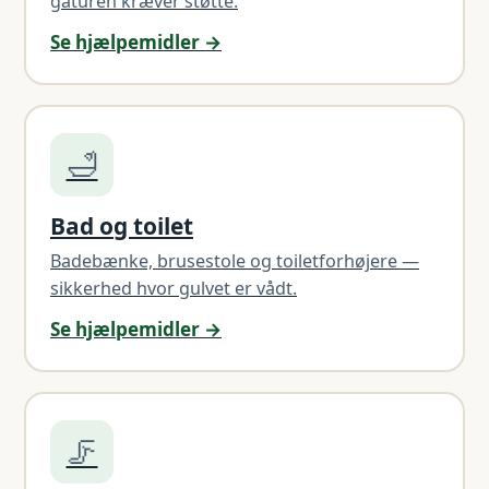
gåturen kræver støtte.
Se hjælpemidler →
🛁
Bad og toilet
Badebænke, brusestole og toiletforhøjere —
sikkerhed hvor gulvet er vådt.
Se hjælpemidler →
🦵