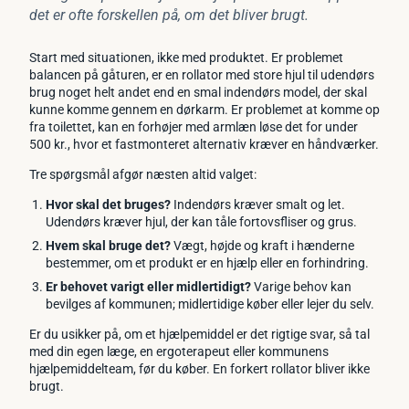
det er ofte forskellen på, om det bliver brugt.
Start med situationen, ikke med produktet. Er problemet
balancen på gåturen, er en rollator med store hjul til udendørs
brug noget helt andet end en smal indendørs model, der skal
kunne komme gennem en dørkarm. Er problemet at komme op
fra toilettet, kan en forhøjer med armlæn løse det for under
500 kr., hvor et fastmonteret alternativ kræver en håndværker.
Tre spørgsmål afgør næsten altid valget:
Hvor skal det bruges?
Indendørs kræver smalt og let.
Udendørs kræver hjul, der kan tåle fortovsfliser og grus.
Hvem skal bruge det?
Vægt, højde og kraft i hænderne
bestemmer, om et produkt er en hjælp eller en forhindring.
Er behovet varigt eller midlertidigt?
Varige behov kan
bevilges af kommunen; midlertidige køber eller lejer du selv.
Er du usikker på, om et hjælpemiddel er det rigtige svar, så tal
med din egen læge, en ergoterapeut eller kommunens
hjælpemiddelteam, før du køber. En forkert rollator bliver ikke
brugt.